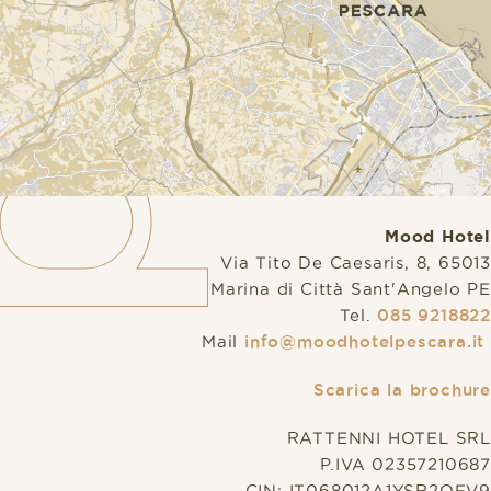
Mood Hotel
Via Tito De Caesaris, 8, 65013
Marina di Città Sant'Angelo PE
Tel.
085 9218822
Mail
info@moodhotelpescara.it
Scarica la brochure
RATTENNI HOTEL SRL
P.IVA 02357210687
CIN: IT068012A1YSR2QFV9