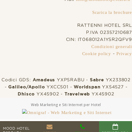
Scarica la brochure
RATTENNI HOTEL SRL
P.IVA 02357210687
CIN: IT068012A1YSR2QFV9
Condizioni generali
-
Cookie policy
Privacy
Codici GDS:
Amadeus
YXPSRABU -
Sabre
YX233802
-
Galileo/Apollo
YXCC501 -
Worldspan
YX54527 -
Dhisco
YX45902 -
Travelweb
YX45902
Web Marketing e Siti Internet per Hotel
MOOD HOTEL